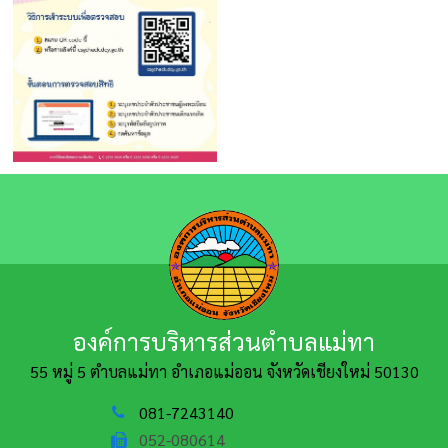
องค์การบริหารส่วนตำบลแม่ทา
55 หมู่ 5 ตำบลแม่ทา อำเภอแม่ออน
จังหวัดเชียงใหม่ 50130
081-7243140
052-080614